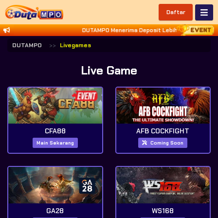
Daftar
DUTAMPO Menerima Deposit Lebih Mudah Dan Ce
DUTAMPO
Livegames
Live Game
CFA88
AFB COCKFIGHT
Main Sekarang
Coming Soon
GA28
WS168